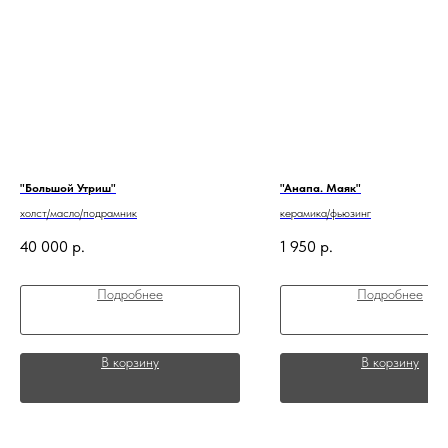
"Большой Утриш"
"Анапа. Маяк"
холст/масло/подрамник
керамика/фьюзинг
40 000
р.
1 950
р.
Подробнее
Подробнее
В корзину
В корзину