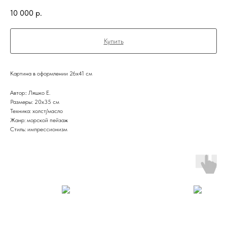
10 000
р.
Купить
Картина в оформлении 26х41 см
Автор:: Ляшко Е.
Размеры: 20x35 см
Техника: холст/масло
Жанр: морской пейзаж
Стиль: импрессионизм