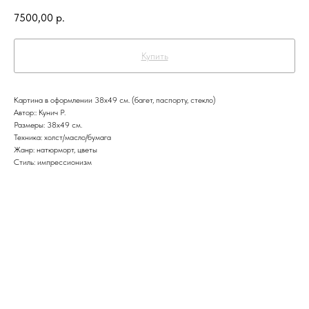
7500,00
р.
Купить
Картина в оформлении 38х49 см. (багет, паспорту, стекло)
Автор:: Кунич Р.
Размеры: 38х49 см.
Техника: холст/масло/бумага
Жанр: натюрморт, цветы
Стиль: импрессионизм