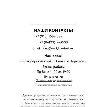
НАШИ КОНТАКТЫ
+7 (918) 1567-555
+7 (86133) 5-60-93
Email:
irina@beliykvadrat.ru
Наш адрес:
Краснодарский край, г. Анапа, ул. Горького, 8
Режим работы
Пн-Вс: с 11.00 до 19.00
Вт: выходной
Политика конфидециальности
Пользовательское соглашение
Администрация сайта не несет ответственности за
соблюдение авторского права. Ответственность за
соблюдение авторского права целиком и полностью
ложится на лицо, приславшее материал для публикации.