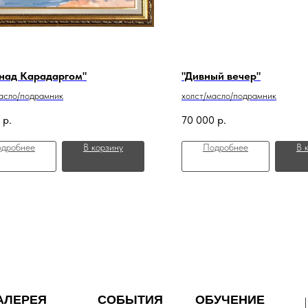
 над Карадаргом"
"Дивный вечер"
асло/подрамник
холст/масло/подрамник
р.
70 000
р.
дробнее
В корзину
Подробнее
В 
АЛЕРЕЯ
СОБЫТИЯ
ОБУЧЕНИЕ