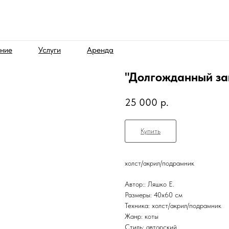
ние
Услуги
Аренда
"Долгожданный за
25 000
р.
Купить
холст/акрил/подрамник
Автор:: Ляшко Е.
Размеры: 40x60 см
Техника: холст/акрил/подрамник
Жанр: коты
Стиль: авторский