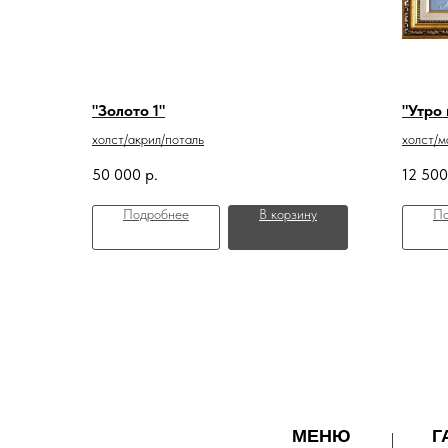
"Золото 1"
"Утро
холст/акрил/поталь
холст/м
50 000
р.
12 500
Подробнее
В корзину
По
МЕНЮ
Г