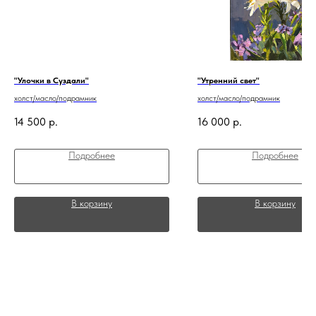
"Улочки в Суздали"
"Утренний свет"
холст/масло/подрамник
холст/масло/подрамник
14 500
р.
16 000
р.
Подробнее
Подробнее
В корзину
В корзину