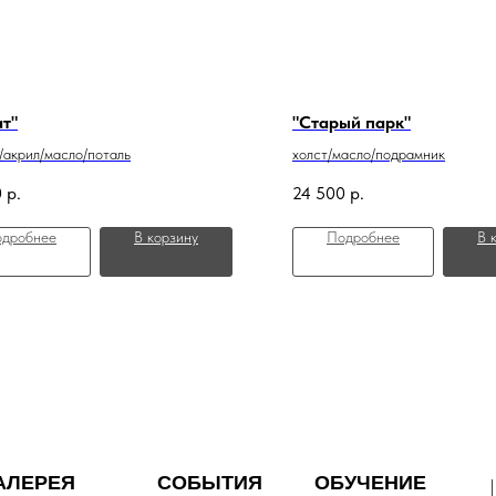
ат"
"Старый парк"
/акрил/масло/поталь
холст/масло/подрамник
0
р.
24 500
р.
дробнее
В корзину
Подробнее
В 
АЛЕРЕЯ
СОБЫТИЯ
ОБУЧЕНИЕ