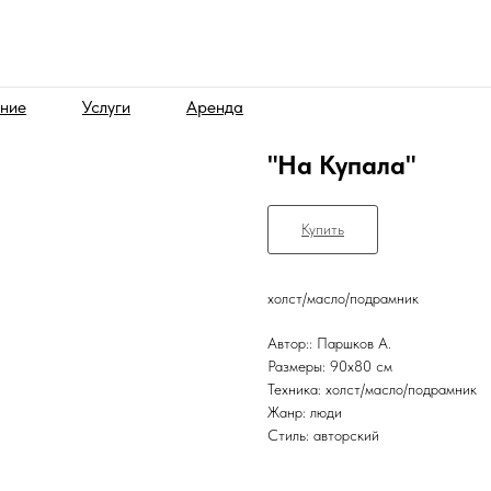
ние
Услуги
Аренда
"На Купала"
Купить
холст/масло/подрамник
Автор:: Паршков А.
Размеры: 90х80 см
Техника: холст/масло/подрамник
Жанр: люди
Стиль: авторский