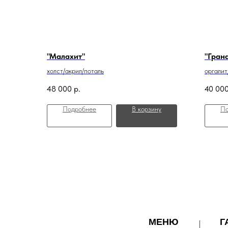
"Малахит"
"Гран
холст/акрил/поталь
оргалит
48 000
р.
40 00
Подробнее
В корзину
По
МЕНЮ
Г