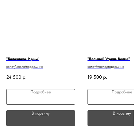
"Балаклава. Крым"
"Большой Утриш. Волна"
холст/масло/подрамник
холст/масло/подрамник
24 500
р.
19 500
р.
Подробнее
Подробнее
В корзину
В корзину