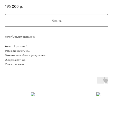
195 000
р.
Купить
холст/масло/подрамник
Автор:: Цукахин В.
Размеры: 80х90 см
Техника: холст/масло/подрамник
Жанр: животные
Стиль: реализм