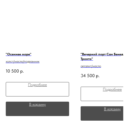
"Осеннее море"
"Вечерний порт Сан Бенедетт
Тронто"
холст/масло/подрамник
оргалит/масло
10 500
р.
34 500
р.
Подробнее
Подробнее
В корзину
В корзину