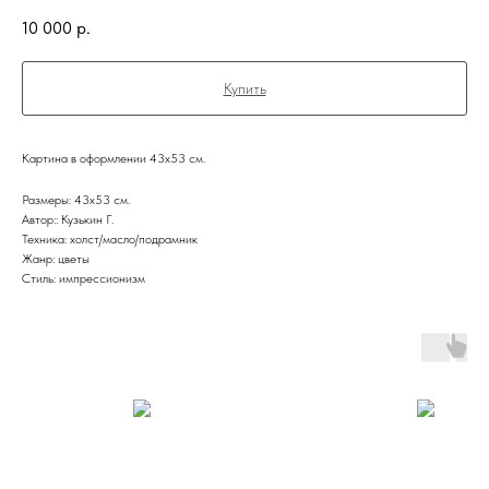
10 000
р.
Купить
Картина в оформлении 43х53 см.
Размеры: 43х53 см.
Автор:: Кузькин Г.
Техника: холст/масло/подрамник
Жанр: цветы
Стиль: импрессионизм