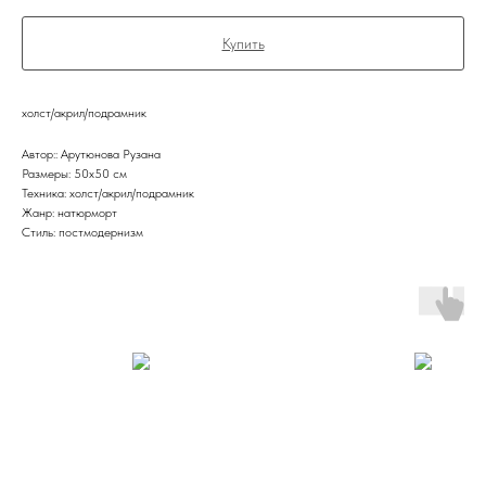
Купить
холст/акрил/подрамник
Автор:: Арутюнова Рузана
Размеры: 50х50 см
Техника: холст/акрил/подрамник
Жанр: натюрморт
Стиль: постмодернизм