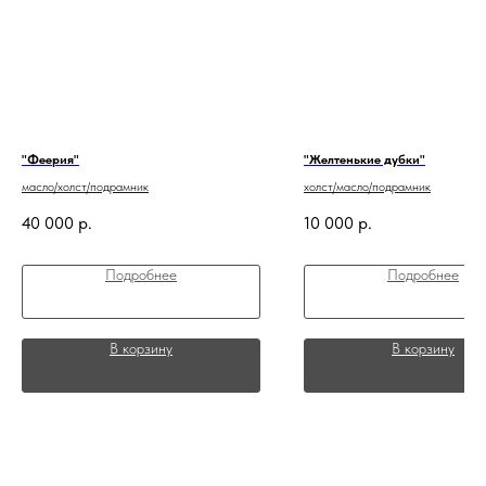
"Феерия"
"Желтенькие дубки"
масло/холст/подрамник
холст/масло/подрамник
40 000
р.
10 000
р.
Подробнее
Подробнее
В корзину
В корзину