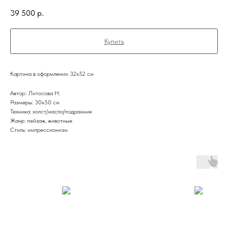
39 500
р.
Купить
Картина в оформлении 32х52 см
Автор:: Литосова Н.
Размеры: 30х50 см
Техника: холст/масло/подрамник
Жанр: пейзаж, животные
Стиль: импрессионизм