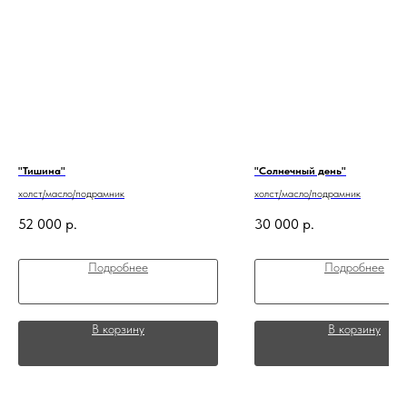
"Тишина"
"Солнечный день"
холст/масло/подрамник
холст/масло/подрамник
52 000
р.
30 000
р.
Подробнее
Подробнее
В корзину
В корзину