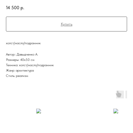
14 500
р.
Купить
холст/масло/подрамник
Автор:: Давыдченко А.
Размеры: 40х50 см
Техника: холст/масло/подрамник
Жанр: архитектура
Стиль: реализм