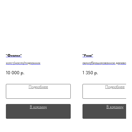
"Фиалки"
"Роза"
холст/масло/подрамник
акрил/брашированное дерево
10 000
р.
1 350
р.
Подробнее
Подробнее
В корзину
В корзину