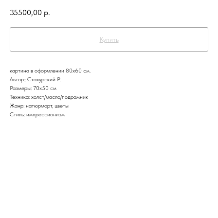
35500,00
р.
Купить
картина в оформлении 80х60 см.
Автор:: Стахурский Р.
Размеры: 70х50 см
Техника: холст/масло/подрамник
Жанр: натюрморт, цветы
Стиль: импрессионизм