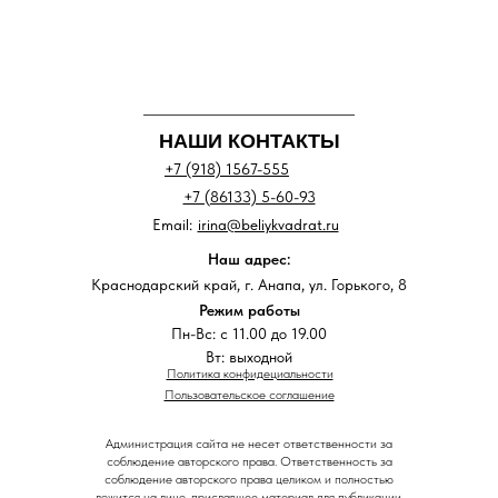
НАШИ КОНТАКТЫ
+7 (918) 1567-555
+7 (86133) 5-60-93
Email:
irina@beliykvadrat.ru
Наш адрес:
Краснодарский край, г. Анапа, ул. Горького, 8
Режим работы
Пн-Вс: с 11.00 до 19.00
Вт: выходной
Политика конфидециальности
Пользовательское соглашение
Администрация сайта не несет ответственности за
соблюдение авторского права. Ответственность за
соблюдение авторского права целиком и полностью
ложится на лицо, приславшее материал для публикации.