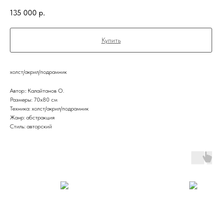
135 000
р.
Купить
холст/акрил/подрамник
Автор:: Калайтанов О.
Размеры: 70x80 см
Техника: холст/акрил/подрамник
Жанр: абстракция
Стиль: авторский