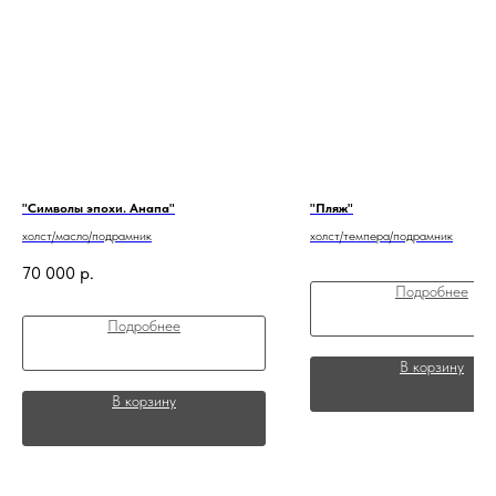
"Символы эпохи. Анапа"
"Пляж"
холст/масло/подрамник
холст/темпера/подрамник
70 000
р.
Подробнее
Подробнее
В корзину
В корзину