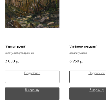
"Горный ручей"
"Любимая игрушка"
холст/масло/подрамник
оргалит/масло
3 000
р.
6 950
р.
Подробнее
Подробнее
В корзину
В корзину