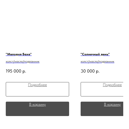
"Мелодия Баха"
"Солнечный день"
холст/масло/подрамник
холст/масло/подрамник
195 000
р.
30 000
р.
Подробнее
Подробнее
В корзину
В корзину