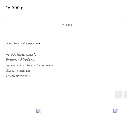
16 500
р.
Купить
холст/масло/подрамник
Автор:: Третьякова А.
Размеры: 50x60 см
Техника: холст/масло/подрамник
Жанр: животные
Стиль: авторский