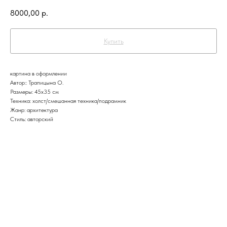
8000,00
р.
Купить
картина в оформлении
Автор:: Трапицына О.
Размеры: 45x35 см
Техника: холст/смешанная техника/подрамник
Жанр: архитектура
Стиль: авторский