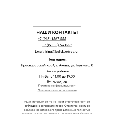
НАШИ КОНТАКТЫ
+7 (918) 1567-555
+7 (86133) 5-60-93
Email:
irina@beliykvadrat.ru
Наш адрес:
Краснодарский край, г. Анапа, ул. Горького, 8
Режим работы
Пн-Вс: с 11.00 до 19.00
Вт: выходной
Политика конфидециальности
Пользовательское соглашение
Администрация сайта не несет ответственности за
соблюдение авторского права. Ответственность за
соблюдение авторского права целиком и полностью
ложится на лицо, приславшее материал для публикации.