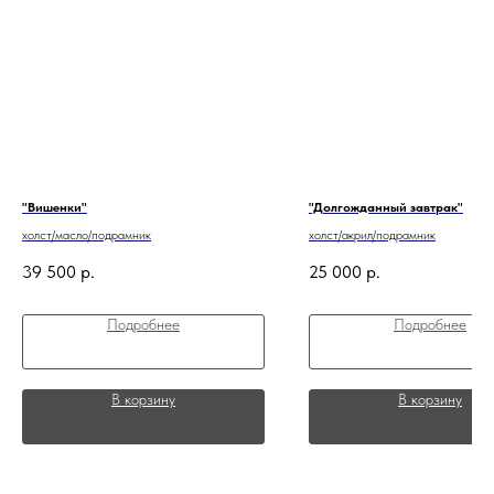
"Вишенки"
"Долгожданный завтрак"
холст/масло/подрамник
холст/акрил/подрамник
39 500
р.
25 000
р.
Подробнее
Подробнее
В корзину
В корзину