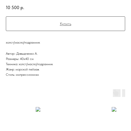
10 500
р.
Купить
холст/масло/подрамник
Автор:: Давыдченко А.
Размеры: 40х40 см
Техника: холст/масло/подрамник
Жанр: морской пейзаж
Стиль: импрессионизм