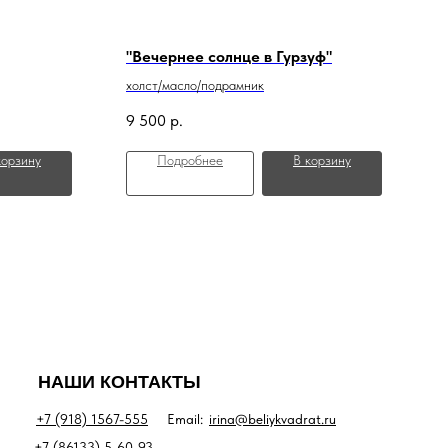
"Вечернее солнце в Гурзуф"
холст/масло/подрамник
9 500
р.
корзину
Подробнее
В корзину
НАШИ КОНТАКТЫ
+7 (918) 1567-555
Email:
irina@beliykvadrat.ru
+7 (86133) 5-60-93