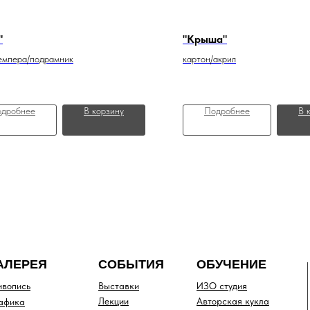
"
"Крыша"
темпера/подрамник
картон/акрил
дробнее
В корзину
Подробнее
В 
АЛЕРЕЯ
СОБЫТИЯ
ОБУЧЕНИЕ
вопись
Выставки
ИЗО студия
Лекции
Авторская кукла
афика