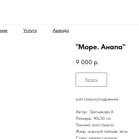
ние
Услуги
Аренда
"Море. Анапа"
9 000
р.
Купить
холст/масло/подрамник
Автор:: Третьякова А.
Размеры: 40x30 см
Техника: холст/масло
Жанр: морской пейзаж, яхты
Стиль: импрессионизм