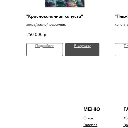
"Краснокачанная капуста"
"Пляж
холст/масло/подрамник
холст/
250 000
р.
Подробнее
В корзину
По
МЕНЮ
Г
О нас
Жи
Галерея
Гр