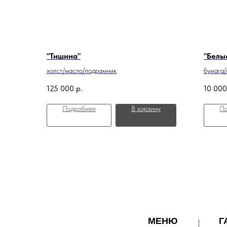
"Тишина"
"Белы
холст/масло/подрамник
бумага
125 000
р.
10 000
Подробнее
В корзину
По
МЕНЮ
Г