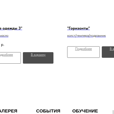
е одежды 3"
"Горизонты"
/масло
холст/темпера/подрамник
р.
Подробнее
В 
дробнее
В корзину
АЛЕРЕЯ
СОБЫТИЯ
ОБУЧЕНИЕ