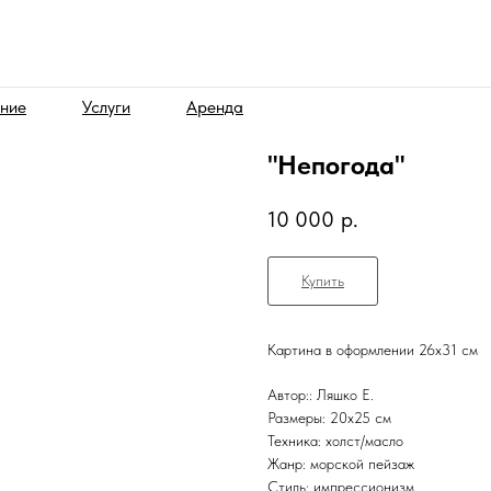
ние
Услуги
Аренда
"Непогода"
10 000
р.
Купить
Картина в оформлении 26х31 см
Автор:: Ляшко Е.
Размеры: 20x25 см
Техника: холст/масло
Жанр: морской пейзаж
Стиль: импрессионизм