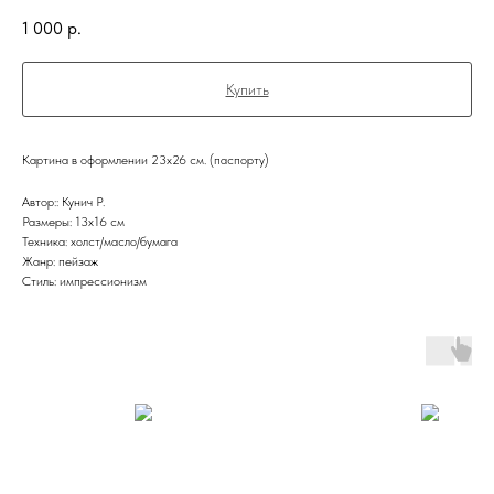
1 000
р.
Купить
Картина в оформлении 23х26 см. (паспорту)
Автор:: Кунич Р.
Размеры: 13х16 см
Техника: холст/масло/бумага
Жанр: пейзаж
Стиль: импрессионизм