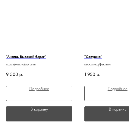
"Анапа. Высокий берег"
"Совушка"
холст/масло/оргалит
керамика/фьюзинг
9 500
р.
1 950
р.
Подробнее
Подробнее
В корзину
В корзину