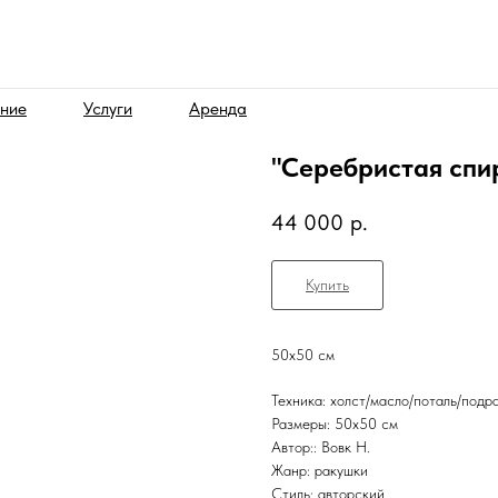
ние
Услуги
Аренда
"Серебристая спи
44 000
р.
Купить
50х50 см
Техника: холст/масло/поталь/подр
Размеры: 50х50 см
Автор:: Вовк Н.
Жанр: ракушки
Стиль: авторский