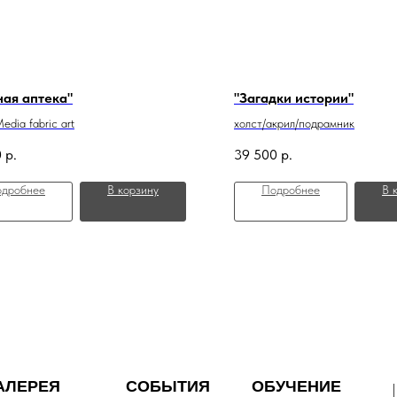
ная аптека"
"Загадки истории"
edia fabric art
холст/акрил/подрамник
0
р.
39 500
р.
дробнее
В корзину
Подробнее
В 
АЛЕРЕЯ
СОБЫТИЯ
ОБУЧЕНИЕ