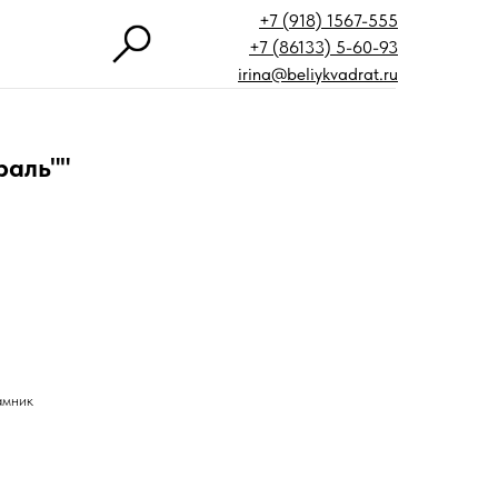
+7 (918) 1567-555
+7 (86133) 5-60-93
irina@beliykvadrat.ru
раль""
амник