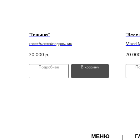
"Тишина"
"Зеле
холст/масло/подрамник
Mixed M
20 000
р.
70 00
Подробнее
В корзину
По
МЕНЮ
Г