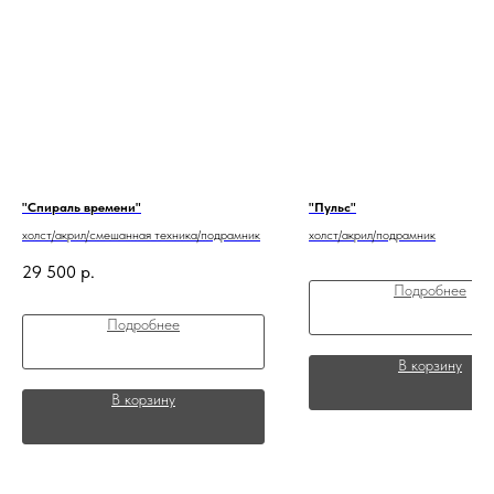
"Спираль времени"
"Пульс"
холст/акрил/смешанная техника/подрамник
холст/акрил/подрамник
29 500
р.
Подробнее
Подробнее
В корзину
В корзину