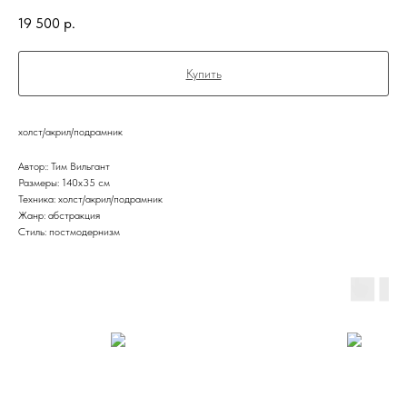
19 500
р.
Купить
холст/акрил/подрамник
Автор:: Тим Вильгант
Размеры: 140х35 см
Техника: холст/акрил/подрамник
Жанр: абстракция
Стиль: постмодернизм