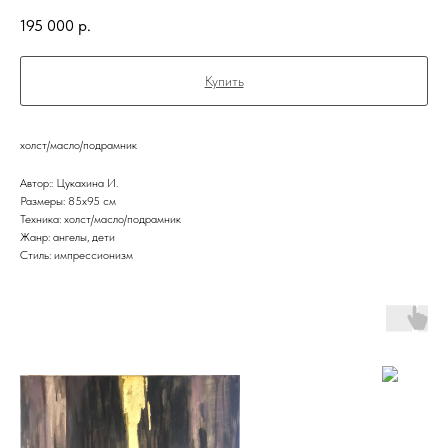
195 000
р.
Купить
холст/масло/подрамник
Автор:: Цукахина И.
Размеры: 85х95 см
Техника: холст/масло/подрамник
Жанр: ангелы, дети
Стиль: импрессионизм