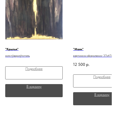
"Крылья"
"Маяк"
холст/акрил/поталь
картина в оформлении 37х47см
12 500
р.
Подробнее
Подробнее
В корзину
В корзину