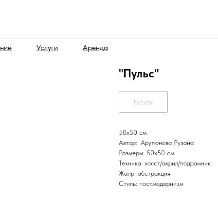
ние
Услуги
Аренда
"Пульс"
Купить
50х50 см.
Автор:: Арутюнова Рузана
Размеры: 50х50 см
Техника: холст/акрил/подрамник
Жанр: абстракция
Стиль: постмодернизм