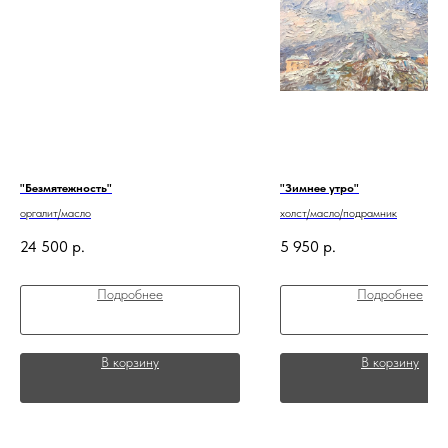
"Безмятежность"
"Зимнее утро"
оргалит/масло
холст/масло/подрамник
24 500
р.
5 950
р.
Подробнее
Подробнее
В корзину
В корзину