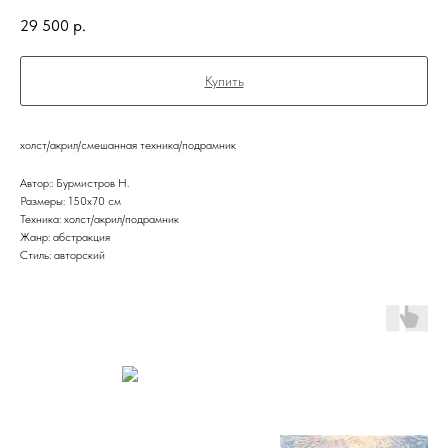
29 500
р.
Купить
холст/акрил/смешанная техника/подрамник
Автор:: Бурмистров Н.
Размеры: 150x70 см
Техника: холст/акрил/подрамник
Жанр: абстракция
Стиль: авторский