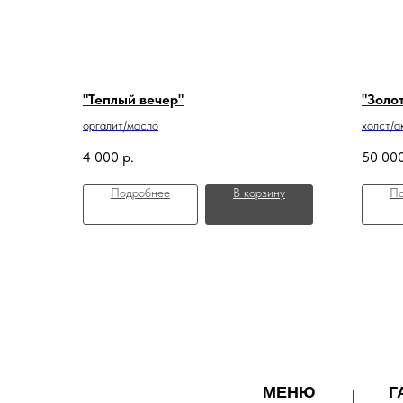
"Теплый вечер"
"Золот
оргалит/масло
холст/а
4 000
р.
50 00
Подробнее
В корзину
По
МЕНЮ
Г