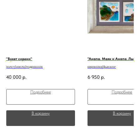
"Букет сирени"
"Анапа. Маяк и Анапа. Лысая
холст/масло/подрамник
керамика/фьюзинг
40 000
р.
6 950
р.
Подробнее
Подробнее
В корзину
В корзину