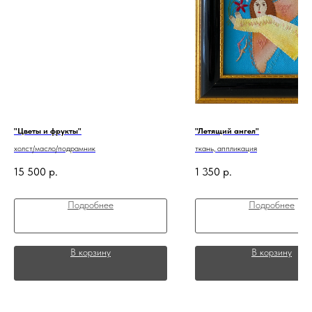
"Цветы и фрукты"
"Летящий ангел"
холст/масло/подрамник
ткань, аппликация
15 500
р.
1 350
р.
Подробнее
Подробнее
В корзину
В корзину