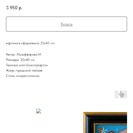
3 950
р.
Купить
картина в оформлении 35х45 см.
Автор:: Музаффарова М.
Размеры: 30x40 см
Техника: холст/масло/картон
Жанр: городской пейзаж
Стиль: импрессионизм