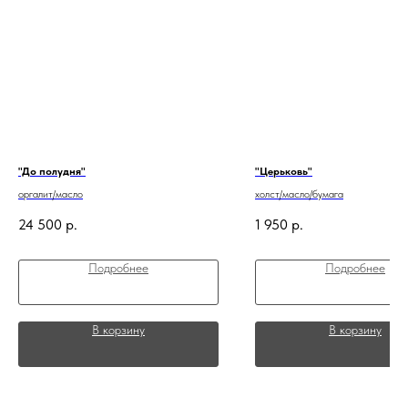
"До полудня"
"Церьковь"
оргалит/масло
холст/масло/бумага
24 500
р.
1 950
р.
Подробнее
Подробнее
В корзину
В корзину