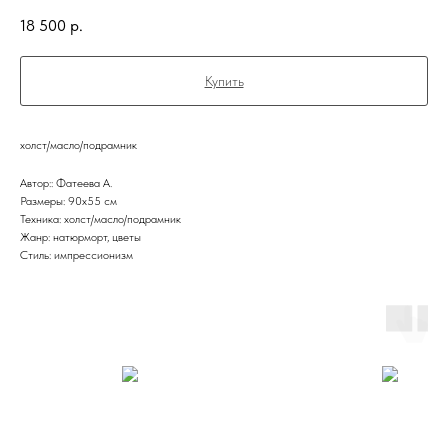
18 500
р.
Купить
холст/масло/подрамник
Автор:: Фатеева А.
Размеры: 90x55 см
Техника: холст/масло/подрамник
Жанр: натюрморт, цветы
Стиль: импрессионизм