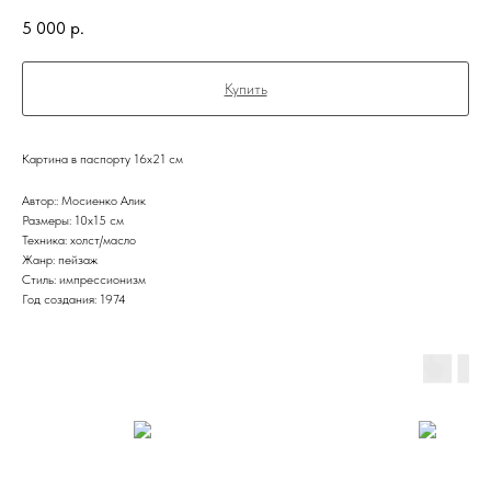
5 000
р.
Купить
Картина в паспорту 16х21 см
Автор:: Мосиенко Алик
Размеры: 10х15 см
Техника: холст/масло
Жанр: пейзаж
Стиль: импрессионизм
Год создания: 1974