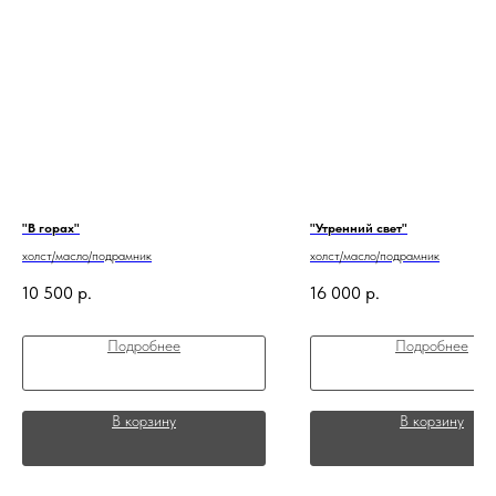
"В горах"
"Утренний свет"
холст/масло/подрамник
холст/масло/подрамник
10 500
р.
16 000
р.
Подробнее
Подробнее
В корзину
В корзину