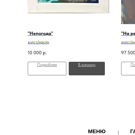
"Непогода"
"На р
холст/масло
холст/м
10 000
р.
97 50
Подробнее
В корзину
По
МЕНЮ
Г