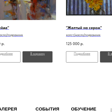
ейде"
"Желтый на сером"
асло/подрамник
холст/масло/подрамник
0
р.
125 000
р.
дробнее
В корзину
Подробнее
В 
АЛЕРЕЯ
СОБЫТИЯ
ОБУЧЕНИЕ