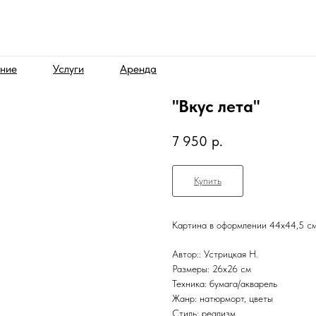
ние
Услуги
Аренда
"Вкус лета"
7 950
р.
Купить
Картина в оформлении 44х44,5 см 
Автор:: Устрицкая Н.
Размеры: 26х26 см
Техника: бумага/акварель
Жанр: натюрморт, цветы
Стиль: реализм