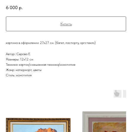
6 000
р.
Купить
картина в оформлении 27х27 см. (багет, паспорту, оргстекло)
Автор:: Серова Е.
Размеры: 12x12 см
Техника: картон/смешанная техника/монотипие
Жанр: натюрморт, цветы
Стиль: монотипия