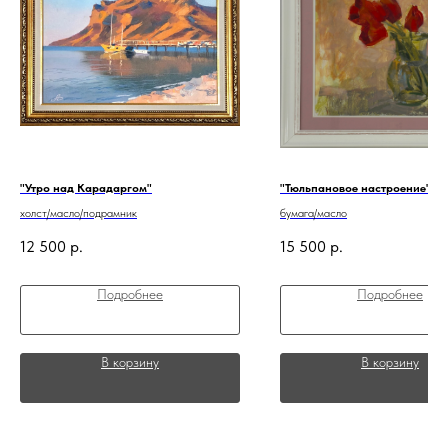
"Утро над Карадаргом"
"Тюльпановое настроение"
холст/масло/подрамник
бумага/масло
12 500
р.
15 500
р.
Подробнее
Подробнее
В корзину
В корзину