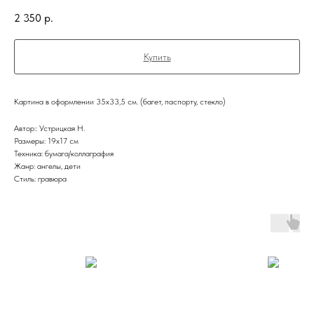
2 350
р.
Купить
Картина в оформлении 35х33,5 см. (багет, паспорту, стекло)
Автор:: Устрицкая Н.
Размеры: 19x17 см
Техника: бумага/коллаграфия
Жанр: ангелы, дети
Стиль: гравюра