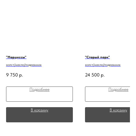
"Нарциссы"
"Старый парк"
холст/масло/подрамник
холст/масло/подрамник
9 750
р.
24 500
р.
Подробнее
Подробнее
В корзину
В корзину