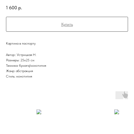
1 600
р.
Купить
Картина в паспорту
Автор:: Устрицкая Н.
Размеры: 25x25 см
Техника: бумага/монотипия
Жанр: абстракция
Стиль: монотипия