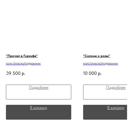
"Причал в Гурзуфе"
"Солнце и розы"
холст/масло/подрамник
холст/масло/подрамник
39 500
р.
10 000
р.
Подробнее
Подробнее
В корзину
В корзину