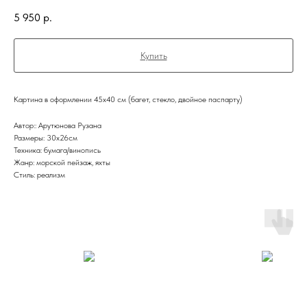
5 950
р.
Купить
Картина в оформлении 45х40 см (багет, стекло, двойное паспарту)
Автор:: Арутюнова Рузана
Размеры: 30х26см
Техника: бумага/винопись
Жанр: морской пейзаж, яхты
Стиль: реализм