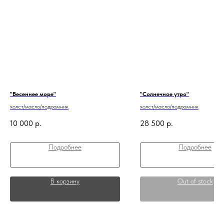
"Весеннее море"
"Солнечное утро"
холст/масло/подрамник
холст/масло/подрамник
10 000
р.
28 500
р.
Подробнее
Подробнее
В корзину
Out of stock