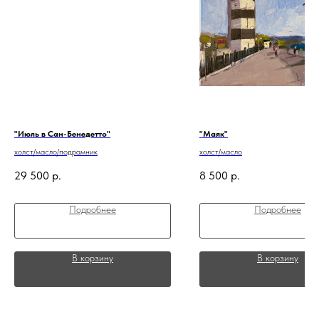
"Июль в Сан-Бенедетто"
"Маяк"
холст/масло/подрамник
холст/масло
29 500
р.
8 500
р.
Подробнее
Подробнее
В корзину
В корзину