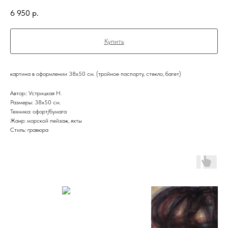
6 950
р.
Купить
картина в оформлении 38х50 см. (тройное паспорту, стекло, багет)
Автор:: Устрицкая Н.
Размеры: 38х50 см.
Техника: офорт/бумага
Жанр: морской пейзаж, яхты
Стиль: гравюра