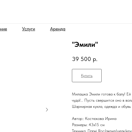
ние
Услуги
Аренда
"Эмили"
39 500
р.
Купить
Милашка Эмили готова к балу! Ей 
чуда!... Пусть свершится оно в во
Шарнирная кукла, одежда и обувь
Автор:: Костюкова Ирина
Размеры: 43х15 см
Техника: Darwi Roc/акрил/шелк/кр