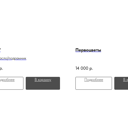
"
Первоцветы
асло/подрамник
р.
14 000
р.
дробнее
В корзину
Подробнее
В 