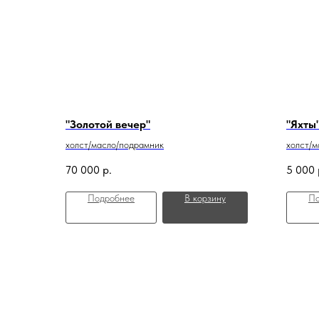
"Золотой вечер"
"Яхты
холст/масло/подрамник
холст/м
70 000
р.
5 000
Подробнее
В корзину
По