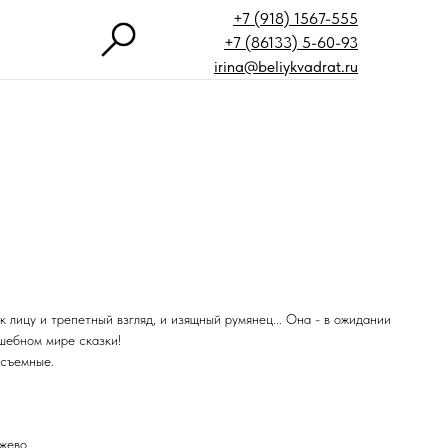
+7 (918) 1567-555
+7 (86133) 5-60-93
irina@beliykvadrat.ru
к лицу и трепетный взгляд, и изящный румянец... Она - в ожидании
лшебном мире сказки!
 съемные.
ужево