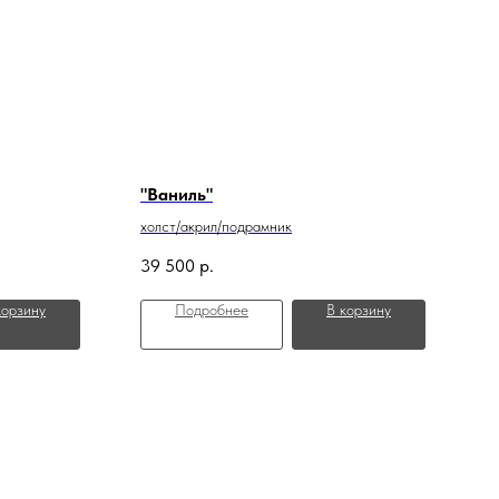
"Ваниль"
холст/акрил/подрамник
39 500
р.
корзину
Подробнее
В корзину