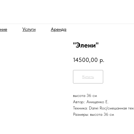
ние
Услуги
Аренда
"Элени"
14500,00
р.
Купить
высота 36 см
Автор:: Анищенко Е.
Техника: Darwi Roc/смешанная тех
Размеры: высота 36 см