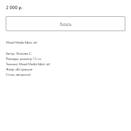
2 000
р.
Купить
Mixed Media fabric art
Автор:: Волкова С.
Размеры: диаметр 13 см
Техника: Mixed Media fabric art
Жанр: абстракция
Стиль: авторский