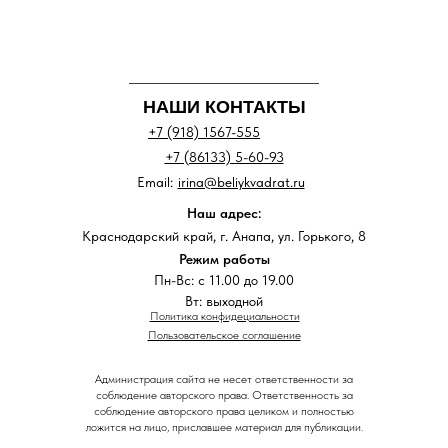
НАШИ КОНТАКТЫ
+7 (918) 1567-555
+7 (86133) 5-60-93
Email:
irina@beliykvadrat.ru
Наш адрес:
Краснодарский край, г. Анапа, ул. Горького, 8
Режим работы
Пн-Вс: с 11.00 до 19.00
Вт: выходной
Политика конфидециальности
Пользовательское соглашение
Администрация сайта не несет ответственности за
соблюдение авторского права. Ответственность за
соблюдение авторского права целиком и полностью
ложится на лицо, приславшее материал для публикации.