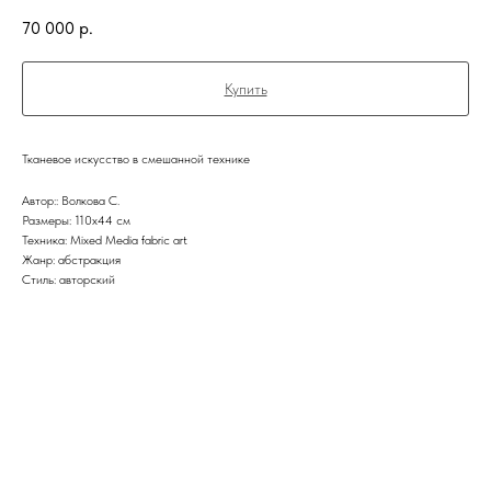
70 000
р.
Купить
Тканевое искусство в смешанной технике
Автор:: Волкова С.
Размеры: 110х44 см
Техника: Mixed Media fabric art
Жанр: абстракция
Стиль: авторский