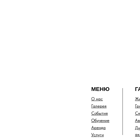
МЕНЮ
Г
О нас
Жи
Галерея
Гр
События
Ск
Обучение
Ав
Аренда
Ди
ак
Услуги