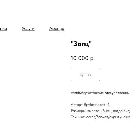
ние
Услуги
Аренда
"Заяц"
10 000
р.
Купить
cernit/бархат/акрил /искусственны
Автор:: Врублевская И.
Размеры: высота 26 см., когда сид
Техника: cernit/бархат/акрил /иск