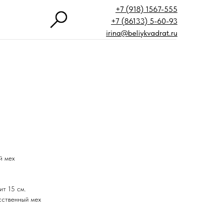
+7 (918) 1567-555
+7 (86133) 5-60-93
irina@beliykvadrat.ru
й мех
ит 15 см.
усственный мех