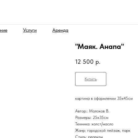
ние
Услуги
Аренда
"Маяк. Анапа"
12 500
р.
Купить
картина в оформлении 35х45см
Автор:: Молоков В.
Размеры: 25х35см
Техника: холст/масло
Жанр: городской пейзаж, парк
Стиль: реализм