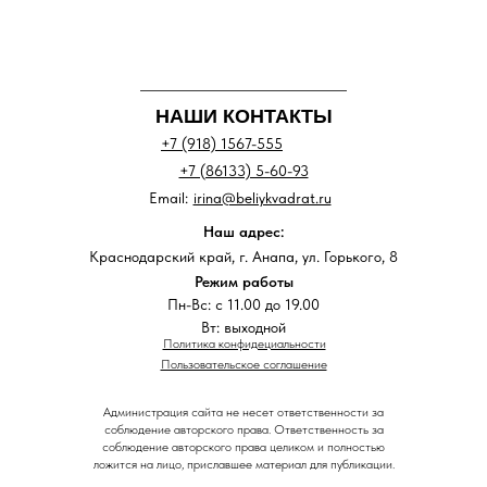
НАШИ КОНТАКТЫ
+7 (918) 1567-555
+7 (86133) 5-60-93
Email:
irina@beliykvadrat.ru
Наш адрес:
Краснодарский край, г. Анапа, ул. Горького, 8
Режим работы
Пн-Вс: с 11.00 до 19.00
Вт: выходной
Политика конфидециальности
Пользовательское соглашение
Администрация сайта не несет ответственности за
соблюдение авторского права. Ответственность за
соблюдение авторского права целиком и полностью
ложится на лицо, приславшее материал для публикации.