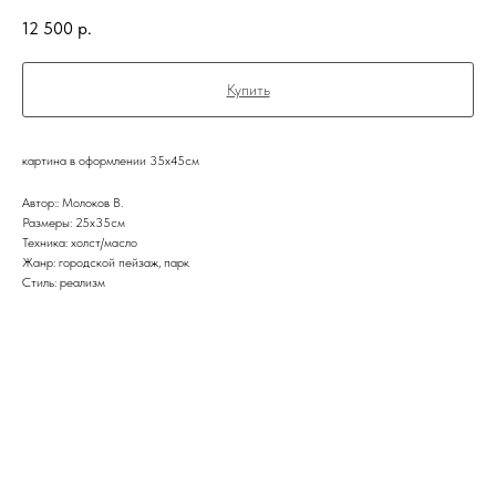
12 500
р.
Купить
картина в оформлении 35х45см
Автор:: Молоков В.
Размеры: 25х35см
Техника: холст/масло
Жанр: городской пейзаж, парк
Стиль: реализм